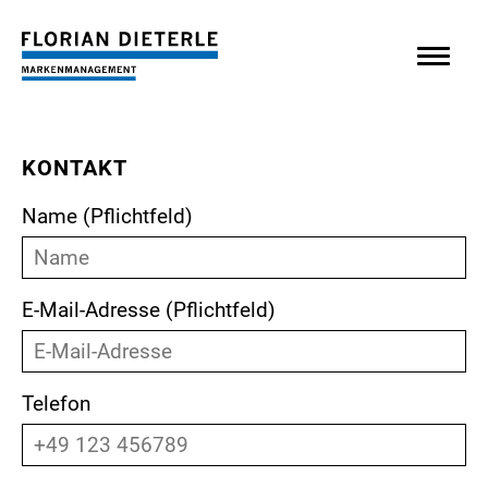
LEISTUNGEN
KONTAKT
Consulting
Interim Management
Name (Pflichtfeld)
Innovation & Change
Moderation & Coaching
E-Mail-Adresse (Pflichtfeld)
ÜBER MICH
Start-ups
Art
Telefon
University
Coaching